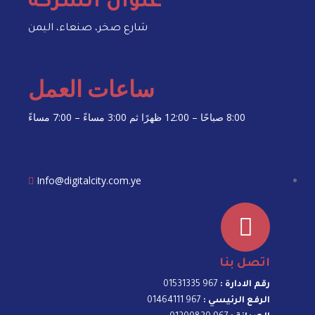
عنوان الشركة
شارع صخر، صنعاء، اليمن
ساعات العمل
8:00 صباحًا – 12:00 ظهرًا ثم 3:00 مساءً – 7:00 مساءً
Info@digitalcity.com.ye
اتصل بنا
رقم الادارة :
967 01531335
الرفع الرئيسي :
967 01464111